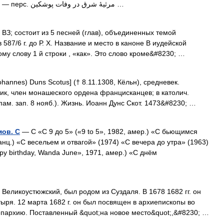
— перс. مرثیهٔ شرق در وفات پوشکین‎ …
ВЗ; состоит из 5 песней (глав), объединенных темой
87/6 г. до Р. Х. Название и место в каноне В иудейской
му слову 1 й строки , «как». Это слово кроме&#8230; …
ohannes) Duns Scotus] († 8.11.1308, Кёльн), средневек.
ик, член монашеского ордена францисканцев; в католич.
ам. зап. 8 нояб.). Жизнь. Иоанн Дунс Скот. 1473&#8230; …
ов. С
— С «С 9 до 5» («9 to 5», 1982, амер.) «С бьющимся
анц.) «С весельем и отвагой» (1974) «С вечера до утра» (1963)
y birthday, Wanda June», 1971, амер.) «С днём
Великоустюжский, был родом из Суздаля. В 1678 1682 гг. он
ря. 12 марта 1682 г. он был посвящен в архиепископы во
пархию. Поставленный &quot;на новое место&quot;,&#8230; …