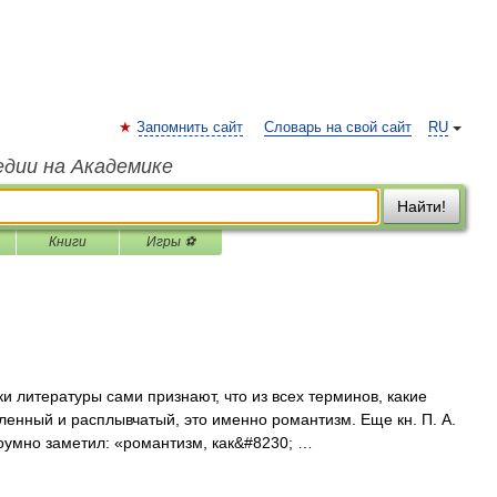
Запомнить сайт
Словарь на свой сайт
RU
едии на Академике
Найти!
Книги
Игры ⚽
тературы сами признают, что из всех терминов, какие
ленный и расплывчатый, это именно романтизм. Еще кн. П. А.
оумно заметил: «романтизм, как&#8230; …