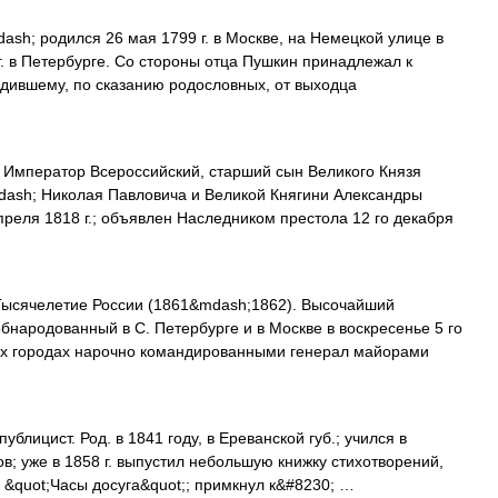
sh; родился 26 мая 1799 г. в Москве, на Немецкой улице в
г. в Петербурге. Со стороны отца Пушкин принадлежал к
дившему, по сказанию родословных, от выходца
Император Всероссийский, старший сын Великого Князя
ash; Николая Павловича и Великой Княгини Александры
преля 1818 г.; объявлен Наследником престола 12 го декабря
 Тысячелетие России (1861&mdash;1862). Высочайший
бнародованный в С. Петербурге и в Москве в воскресенье 5 го
ких городах нарочно командированными генерал майорами
блицист. Род. в 1841 году, в Ереванской губ.; учился в
в; уже в 1858 г. выпустил небольшую книжку стихотворений,
 &quot;Часы досуга&quot;; примкнул к&#8230; …