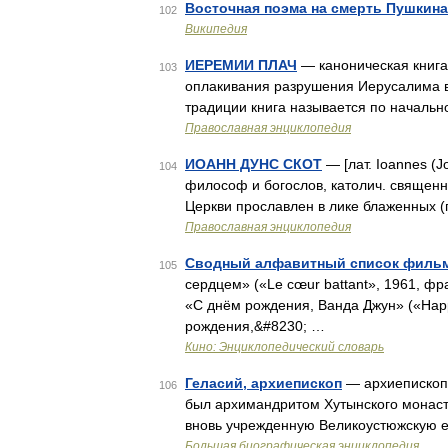
Восточная поэма на смерть Пушкина
102
Википедия
ИЕРЕМИИ ПЛАЧ
— каноническая книга 
103
оплакивания разрушения Иерусалима в 5
традиции книга называется по начально
Православная энциклопедия
ИОАНН ДУНС СКОТ
— [лат. Ioannes (J
104
философ и богослов, католич. священн
Церкви прославлен в лике блаженных (п
Православная энциклопедия
Сводный алфавитный список фильм
105
сердцем» («Le cœur battant», 1961, фр
«С днём рождения, Ванда Джун» («Happ
рождения,&#8230; …
Кино: Энциклопедический словарь
Геласий, архиепископ
— архиепископ 
106
был архимандритом Хутынского монасты
вновь учрежденную Великоустюжскую е
Большая биографическая энциклопедия