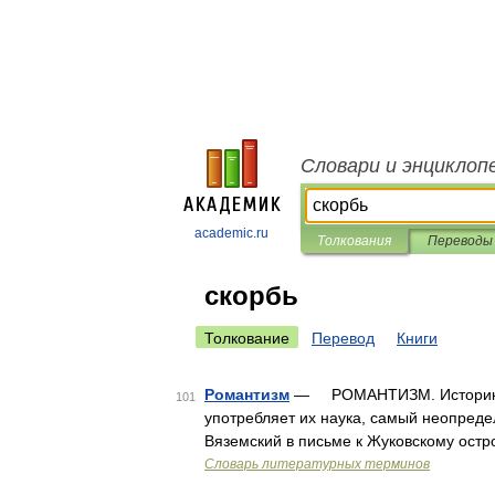
Словари и энциклоп
academic.ru
Толкования
Переводы
скорбь
Толкование
Перевод
Книги
Романтизм
— РОМАНТИЗМ. Историки ли
101
употребляет их наука, самый неопреде
Вяземский в письме к Жуковскому остр
Словарь литературных терминов