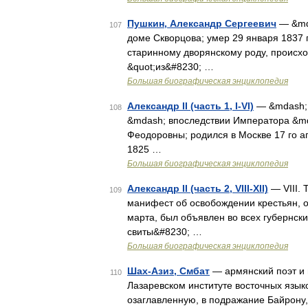
Пушкин, Александр Сергеевич
— &mda
107
доме Скворцова; умер 29 января 1837 
старинному дворянскому роду, происхо
&quot;из&#8230; …
Большая биографическая энциклопедия
Александр II (часть 1, I-VI)
— &mdash; 
108
&mdash; впоследствии Императора &md
Феодоровны; родился в Москве 17 го а
1825 …
Большая биографическая энциклопедия
Александр II (часть 2, VIII-XII)
— VIII.
109
манифест об освобождении крестьян, о
марта, был объявлен во всех губернс
свиты&#8230; …
Большая биографическая энциклопедия
Шах-Азиз, Смбат
— армянский поэт и пу
110
Лазаревском институте восточных языко
озаглавленную, в подражание Байрону,