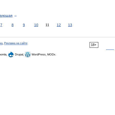
дующая
→
7
8
9
10
11
12
13
ка
,
Реклама на сайте
18+
omla,
Drupal,
WordPress, MODx.